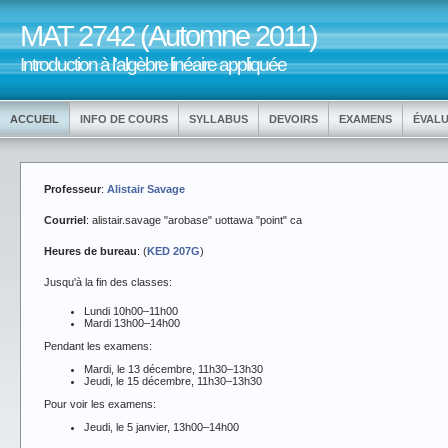
MAT 2742 (Automne 2011)
Introduction à l'algèbre linéaire appliquée
ACCUEIL
INFO DE COURS
SYLLABUS
DEVOIRS
EXAMENS
ÉVALU
Professeur
:
Alistair Savage
Courriel
: alistair.savage "arobase" uottawa "point" ca
Heures de bureau
: (
KED 207G
)
Jusqu'à la fin des classes:
Lundi 10h00–11h00
Mardi 13h00–14h00
Pendant les examens:
Mardi, le 13 décembre, 11h30–13h30
Jeudi, le 15 décembre, 11h30–13h30
Pour voir les examens:
Jeudi, le 5 janvier, 13h00–14h00