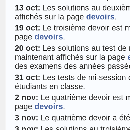
13 oct:
Les solutions au deuxièm
affichés sur la page
devoirs
.
19 oct:
Le troisième devoir est m
page
devoirs
.
20 oct:
Les solutions au test de
maintenant affichés sur la page
des examens des années passée
31 oct:
Les tests de mi-session 
étudiants en classe.
2 nov:
Le quatrième devoir est m
page
devoirs
.
3 nov:
Le quatrième devoir a été
3 nov:
Les solutions au troisièm