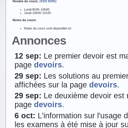
Horaire du cours
: (
KED B005
)
Lundi 8h30–10h00
Jeudi 10h00–11h30
Notes du cours
:
Notes du cours sont disponible
ici
.
Annonces
12 sep:
Le premier devoir est ma
page
devoirs
.
29 sep:
Les solutions au premier
affichées sur la page
devoirs
.
29 sep:
Le deuxième devoir est m
page
devoirs
.
6 oct:
L'information sur l'usage 
les examens à été mise à jour s